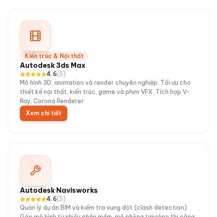
Kiến trúc & Nội thất
Autodesk 3ds Max
4.6
(
5
)
Mô hình 3D, animation và render chuyên nghiệp. Tối ưu cho
thiết kế nội thất, kiến trúc, game và phim VFX. Tích hợp V-
Ray, Corona Renderer.
Xem chi tiết
Autodesk Navisworks
4.6
(
5
)
Quản lý dự án BIM và kiểm tra xung đột (clash detection).
Gộp mô hình từ nhiều phần mềm, mô phỏng timeline thi công