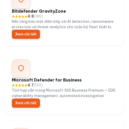
Bitdefender GravityZone
4.8
(
145
)
Nền tảng bảo mật đám mây với AI detection, ransomware
protection và threat analytics cho toàn bộ fleet thiết bị.
Xem chi tiết
Microsoft Defender for Business
4.7
(
123
)
Tích hợp sẵn trong Microsoft 365 Business Premium — EDR,
vulnerability management, automated investigation.
Xem chi tiết