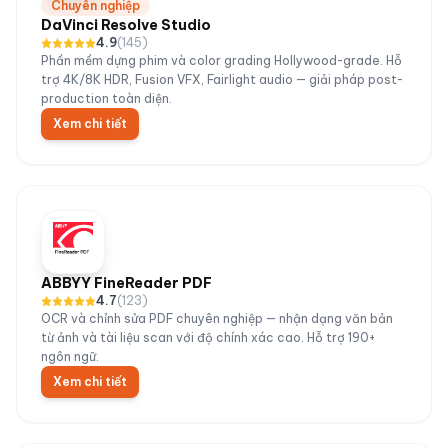
Chuyên nghiệp
DaVinci Resolve Studio
4.9
(
145
)
Phần mềm dựng phim và color grading Hollywood-grade. Hỗ
trợ 4K/8K HDR, Fusion VFX, Fairlight audio — giải pháp post-
production toàn diện.
Xem chi tiết
ABBYY FineReader PDF
4.7
(
123
)
OCR và chỉnh sửa PDF chuyên nghiệp — nhận dạng văn bản
từ ảnh và tài liệu scan với độ chính xác cao. Hỗ trợ 190+
ngôn ngữ.
Xem chi tiết