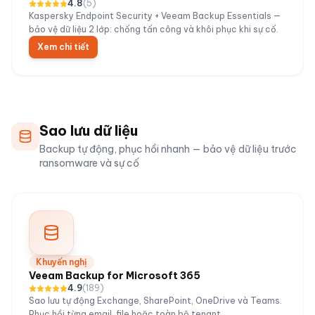
4.8
(
5
)
Kaspersky Endpoint Security + Veeam Backup Essentials —
bảo vệ dữ liệu 2 lớp: chống tấn công và khôi phục khi sự cố.
Xem chi tiết
Sao lưu dữ liệu
Backup tự động, phục hồi nhanh — bảo vệ dữ liệu trước
ransomware và sự cố
Khuyến nghị
Veeam Backup for Microsoft 365
4.9
(
189
)
Sao lưu tự động Exchange, SharePoint, OneDrive và Teams.
Phục hồi từng email, file hoặc toàn bộ tenant.