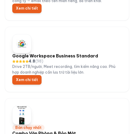
công ty — email theo tên miền riêng, dễ triển khai.
Xem chi tiết
Google Workspace Business Standard
4.8
(
98
)
Drive 2TB/người, Meet recording, tìm kiếm nâng cao. Phù
hợp doanh nghiệp cần lưu trữ tài liệu lớn.
Xem chi tiết
Bán chạy nhất
Combo Văn Phòng & Bảo Mật