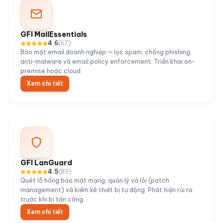
GFI MailEssentials
4.6
(
67
)
Bảo mật email doanh nghiệp — lọc spam, chống phishing,
anti-malware và email policy enforcement. Triển khai on-
premise hoặc cloud.
Xem chi tiết
GFI LanGuard
4.5
(
89
)
Quét lỗ hổng bảo mật mạng, quản lý vá lỗi (patch
management) và kiểm kê thiết bị tự động. Phát hiện rủi ro
trước khi bị tấn công.
Xem chi tiết