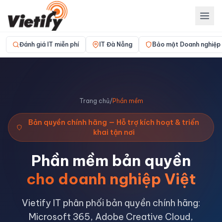
Đánh giá IT miễn phí
IT Đà Nẵng
Bảo mật Doanh nghiệp
Trang chủ
/
Phần mềm
Bản quyền chính hãng — Hỗ trợ kích hoạt & triển
khai tận nơi
Phần mềm bản quyền
cho doanh nghiệp Việt
Vietify IT phân phối bản quyền chính hãng:
Microsoft 365, Adobe Creative Cloud,