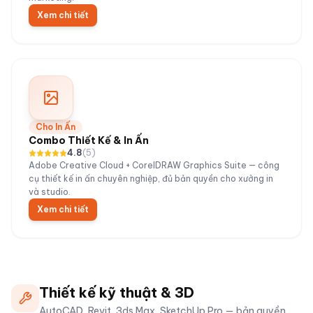
Xem chi tiết
Cho In Ấn
Combo Thiết Kế & In Ấn
4.8
(
5
)
Adobe Creative Cloud + CorelDRAW Graphics Suite — công
cụ thiết kế in ấn chuyên nghiệp, đủ bản quyền cho xưởng in
và studio.
Xem chi tiết
Thiết kế kỹ thuật & 3D
AutoCAD, Revit, 3ds Max, SketchUp Pro — bản quyền