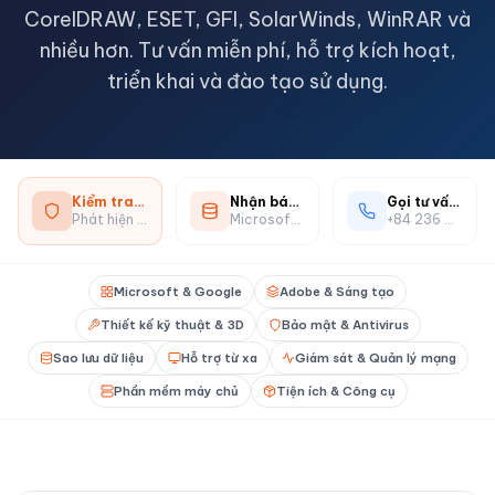
CorelDRAW, ESET, GFI, SolarWinds, WinRAR và
nhiều hơn. Tư vấn miễn phí, hỗ trợ kích hoạt,
triển khai và đào tạo sử dụng.
Kiểm tra phần mềm crack
Nhận báo giá bản quyền
Gọi tư vấn ngay
Phát hiện phần mềm không bản quyền miễn phí
Microsoft 365, Adobe và 30+ phần mềm
+84 236 363 5252
Microsoft & Google
Adobe & Sáng tạo
Thiết kế kỹ thuật & 3D
Bảo mật & Antivirus
Sao lưu dữ liệu
Hỗ trợ từ xa
Giám sát & Quản lý mạng
Phần mềm máy chủ
Tiện ích & Công cụ