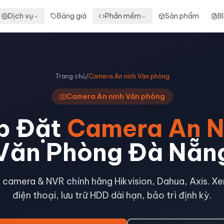
Dịch vụ
Bảng giá
Phần mềm
Sản phẩm
B
Trang chủ
/
Camera An ninh Văn phòng
Camera An ninh Văn phòng
p Đặt
Camera An N
Văn Phòng Đà Nẵn
P camera & NVR chính hãng Hikvision, Dahua, Axis. Xe
điện thoại, lưu trữ HDD dài hạn, bảo trì định kỳ.