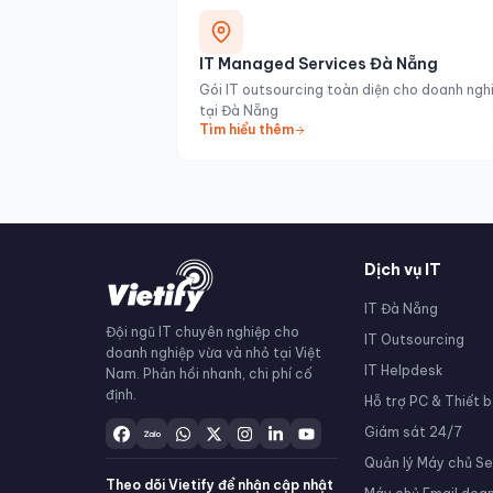
IT Managed Services Đà Nẵng
Gói IT outsourcing toàn diện cho doanh ngh
tại Đà Nẵng
Tìm hiểu thêm
Dịch vụ IT
IT Đà Nẵng
Đội ngũ IT chuyên nghiệp cho
IT Outsourcing
doanh nghiệp vừa và nhỏ tại Việt
IT Helpdesk
Nam. Phản hồi nhanh, chi phí cố
định.
Hỗ trợ PC & Thiết b
Giám sát 24/7
Quản lý Máy chủ Se
Theo dõi Vietify để nhận cập nhật