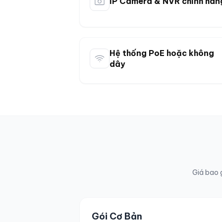
IP Camera & NVR chính hãn
Hệ thống PoE hoặc không
dây
Giá bao g
Gói Cơ Bản