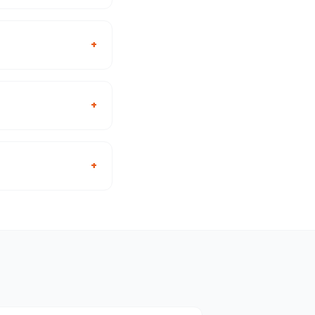
+
+
+