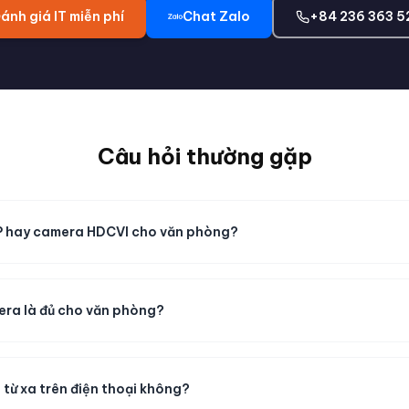
ánh giá IT miễn phí
Chat Zalo
+84 236 363 5
Câu hỏi thường gặp
P hay camera HDCVI cho văn phòng?
era là đủ cho văn phòng?
từ xa trên điện thoại không?