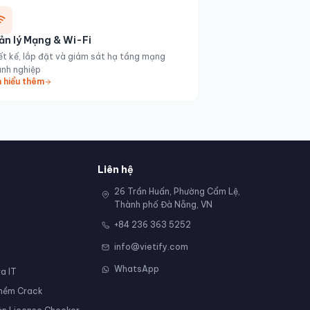
ản lý Mạng & Wi-Fi
ết kế, lắp đặt và giám sát hạ tầng mạng
nh nghiệp
 hiểu thêm
Liên hệ
26 Trần Huấn, Phường Cẩm Lệ,
Thành phố Đà Nẵng, VN
+84 236 363 5252
info@vietify.com
WhatsApp
a IT
 mềm Crack