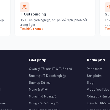
IT Outsourcing
Qu
iệp
Đội IT chuyên nghiệp, chi phí cố định, phản hồi
Thi
trong 1 giờ
doa
Tìm hiểu thêm
Tìm
Giải pháp
Khám phá
Quản lý Tài sản IT & Tuân thủ
Phần mềm
Bảo mật IT Doanh nghiệp
Sản phẩm
Backup Dữ liệu
Blog
ị
Mạng & Wi-Fi
Video YouTube
Mạng nhỏ 1-5 người
Công cụ kiểm tr
rver
Mạng vừa 5-15 người
Kiểm tra Phần