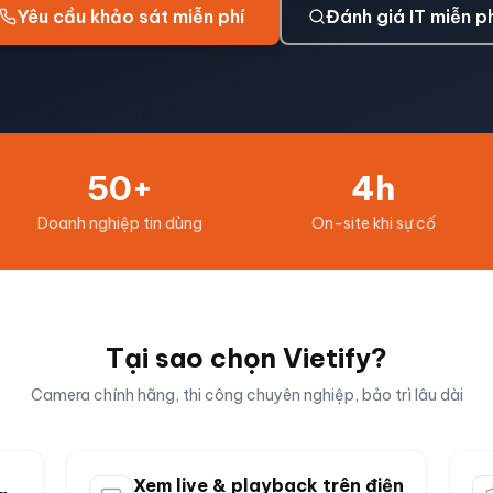
Yêu cầu khảo sát miễn phí
Đánh giá IT miễn ph
50+
4h
Doanh nghiệp tin dùng
On-site khi sự cố
Tại sao chọn Vietify?
Camera chính hãng, thi công chuyên nghiệp, bảo trì lâu dài
Xem live & playback trên điện