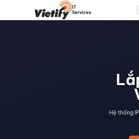
IT
Services
Lắ
Hệ thống I