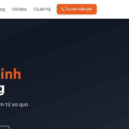
log
Video
Liên hệ
Tư vấn miễn phí
inh
g
m từ xa qua