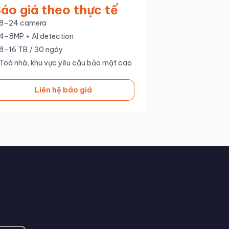
áo giá theo thực tế
8–24 camera
4–8MP + AI detection
8–16 TB / 30 ngày
Toà nhà, khu vực yêu cầu bảo mật cao
Liên hệ báo giá