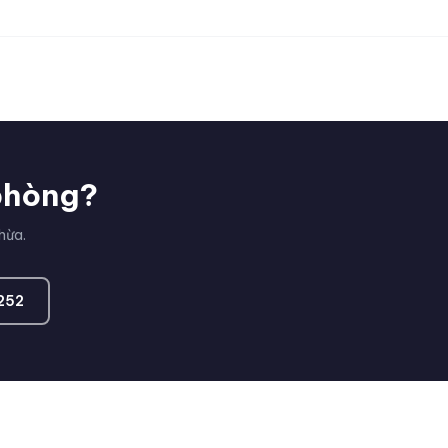
 phòng?
hừa.
252