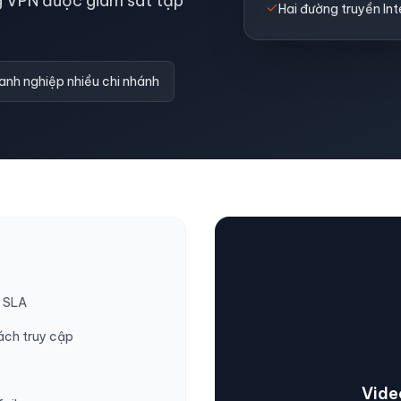
g VPN được giám sát tập
Hai đường truyền In
anh nghiệp nhiều chi nhánh
u SLA
sách truy cập
Vide