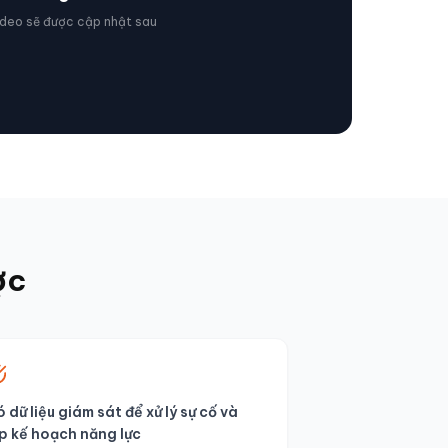
ideo sẽ được cập nhật sau
ợc
 dữ liệu giám sát để xử lý sự cố và
p kế hoạch năng lực