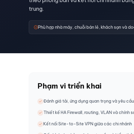
theo phòng ban và kết nối chi nhánh bằn
trung.
Phù hợp nhà máy, chuỗi bán lẻ, khách sạn và do
Phạm vi triển khai
Đánh giá tải, ứng dụng quan trọng và yêu cầ
Thiết kế HA Firewall, routing, VLAN và chính 
Kết nối Site-to-Site VPN giữa các chi nhánh