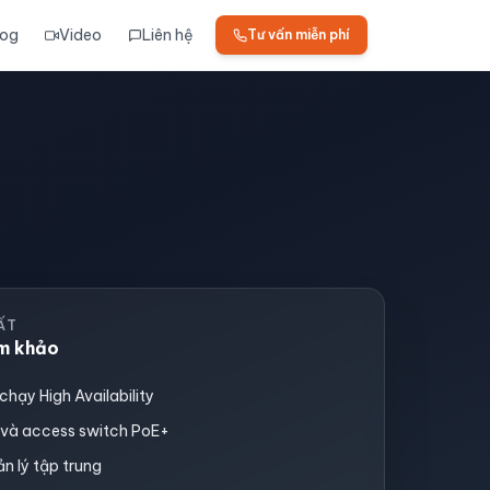
log
Video
Liên hệ
Tư vấn miễn phí
UẤT
am khảo
hạy High Availability
 và access switch PoE+
n lý tập trung