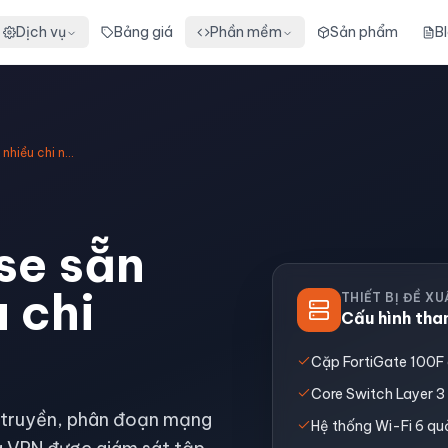
Dịch vụ
Bảng giá
Phần mềm
Sản phẩm
B
Mạng Enterprise sẵn sàng cho nhiều chi nhánh
se sẵn
 chi
THIẾT BỊ ĐỀ X
Cấu hình th
Cặp FortiGate 100F c
Core Switch Layer 3
g truyền, phân đoạn mạng
Hệ thống Wi-Fi 6 quả