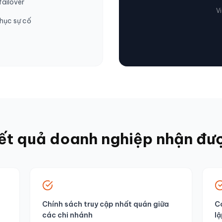
failover
V
phục sự cố
ết quả doanh nghiệp nhận đư
Chính sách truy cập nhất quán giữa
Có
các chi nhánh
lậ