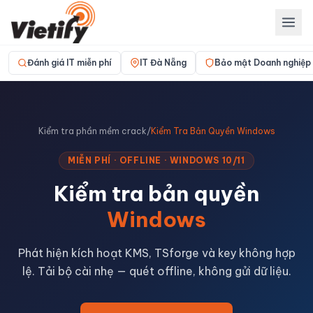
Đánh giá IT miễn phí
IT Đà Nẵng
Bảo mật Doanh nghiệp
Kiểm tra phần mềm crack
/
Kiểm Tra Bản Quyền Windows
MIỄN PHÍ · OFFLINE · WINDOWS 10/11
Kiểm tra bản quyền
Windows
Phát hiện kích hoạt KMS, TSforge và key không hợp
lệ. Tải bộ cài nhẹ — quét offline, không gửi dữ liệu.