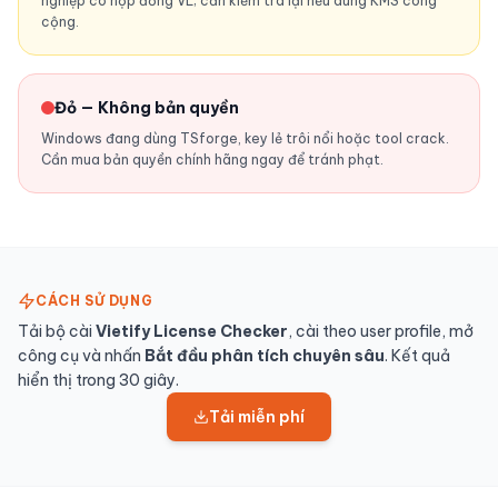
nghiệp có hợp đồng VL; cần kiểm tra lại nếu dùng KMS công
cộng.
Đỏ — Không bản quyền
Windows đang dùng TSforge, key lẻ trôi nổi hoặc tool crack.
Cần mua bản quyền chính hãng ngay để tránh phạt.
CÁCH SỬ DỤNG
Tải bộ cài
Vietify License Checker
, cài theo user profile, mở
công cụ và nhấn
Bắt đầu phân tích chuyên sâu
. Kết quả
hiển thị trong 30 giây.
Tải miễn phí