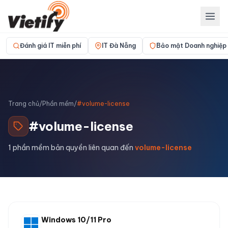
Đánh giá IT miễn phí
IT Đà Nẵng
Bảo mật Doanh nghiệp
Trang chủ
/
Phần mềm
/
#volume-license
#
volume-license
1
phần mềm bản quyền liên quan đến
volume-license
Windows 10/11 Pro