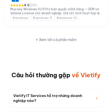
4.6
(
312
)
Mua key Windows 10/11 Pro bản quyền chính hãng — OEM và
Volume License cho doanh nghiệp. Giá tốt, kích hoạt hợp lệ,
hỗ trợ domain join và BitLocker.
#
windows
#
windows-11
#
windows-10
Xem tất cả phần mềm
Câu hỏi thường gặp
về Vietify
Vietify IT Services hỗ trợ những doanh
nghiệp nào?